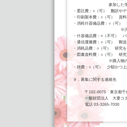
参加した学会のプログ
・委託費：○（可） 翻訳や
・印刷製本費：○（可） 資
・消耗什器備品費：○（可） 
※汎用性の高い機器
・什器備品費：×（不可） 
・通信運搬費：○（可） 郵
・消耗品費：○（可） 研究
・図書資料費：○（可） 研
※購入物の別途
・雑費：○（可） 少額かつ
９．募集に関する連絡先
〒102-0075 東京都千
一般財団法人 大妻コタ
電話 03-3265-7030