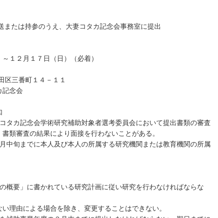
または持参のうえ、大妻コタカ記念会事務室に提出
～１２月１７日（日）（必着）
代田区三番町１４－１１
記念会
知
大妻コタカ記念会学術研究補助対象者選考委員会において提出書類の審査
、書類審査の結果により面接を行わないことがある。
年３月中旬までに本人及び本人の所属する研究機関または教育機関の所属
内容の概要」に書かれている研究計画に従い研究を行わなければならな
ない理由による場合を除き、変更することはできない。