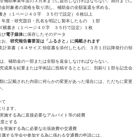
書類を補助事業年度の３月末までに提出しなければならない。期日までに
助金対象者の資格を取り消し、補助金の全額返還を求める。
横書き（１ページ４０字 ３５行で設定）６枚以上
題目・氏名を明記し製本したもの １部
イズ横書き（１ページ４０字 ３５行で設定）１枚
び
電子媒体
に保存したそのデータ
、
研究報告書要旨は「ふるさと」に掲載されます
支計算書（Ａ４サイズ,領収書を添付したもの、３月１日以降発行の領
場合は、補助金の一部または全額を返金しなければならない。
て研究成果を紀要または学術誌に投稿するとともに、別刷り１部を記念会
請書類に記載された内容に何らかの変更があった場合には、ただちに変更
い。
いて
なります。
を実施する為に直接必要なアルバイト等の経費
限度とする
究を実施する為に必要な出張旅費や交通費
や参加する為に係わる交通費の申請には、