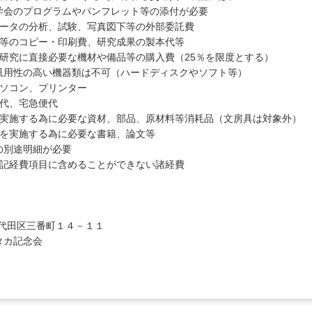
ラムやパンフレット等の添付が必要
データの分析、試験、写真図下等の外部委託費
料等のコピー・印刷費、研究成果の製本代等
研究に直接必要な機材や備品等の購入費（25％を限度とする）
類は不可（ハードディスクやソフト等）
パソコン、プリンター
送代、宅急便代
を実施する為に必要な資材、部品、原材料等消耗品（文房具は対象外）
究を実施する為に必要な書籍、論文等
明細が必要
上記経費項目に含めることができない諸経費
代田区三番町１４－１１
カ記念会