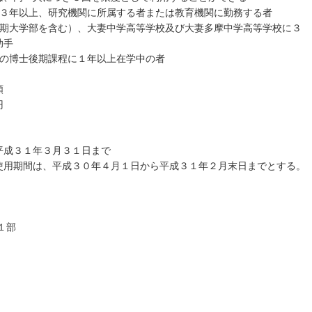
で、３年以上、研究機関に所属する者または教育機関に勤務する者
、短期大学部を含む）、大妻中学高等学校及び大妻多摩中学高等学校に３
助手
学院の博士後期課程に１年以上在学中の者
額
円
成３１年３月３１日まで
期間は、平成３０年４月１日から平成３１年２月末日までとする。
部