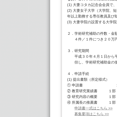
(1) 大妻コタカ記念会会員
(2) 大妻女子大学（大学院
年以上勤務する専任教員及び
(3) 大妻学院の設置する大
２．学術研究補助の件数・金
４件／１件につき２０万
３．研究期間
平成３０年４月１日から平
但し、学術研究補助金の使用
４．申請手続
(1) 提出書類（所定様式）
① 申請書 １
② 教育研究業績書 １部
③ 研究内容の概要 １部
④ 所属長の推薦書 １部
申請書一式はこちら >>
募集要項はこちら >>