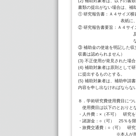
(2) 補助対象者は、以下の
書類の提出がない場合は、補
① 研究報告書：Ａ４サイズ
表紙に、年度・研究
② 研究報告書要旨：Ａ４サ
及
なお
③ 補助金の使途を明記した収
収書は認められません）
(3) 不正使用が発見された
(4) 補助対象者は原則とし
に提出するものとする。
(5) 補助対象者は、補助申
内容を申し出なければならな
８．学術研究費使用費目につ
使用費目は以下のとおりと
・人件費：×（不可） 研究
・諸謝金：○（可） 25％を
・旅費交通費：○（可） 研
※本人が所属する学会