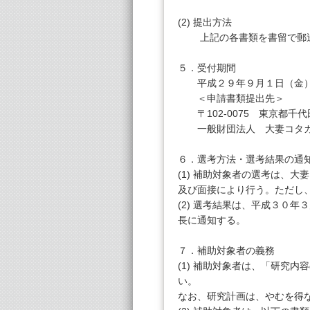
(2) 提出方法
上記の各書類を書留で郵送
５．受付期間
平成２９年９月１日（金）
＜申請書類提出先＞
〒102-0075 東京都千
一般財団法人 大妻コタカ
６．選考方法・選考結果の通
(1) 補助対象者の選考は、
及び面接により行う。ただし
(2) 選考結果は、平成３０
長に通知する。
７．補助対象者の義務
(1) 補助対象者は、「研究
い。
なお、研究計画は、やむを得