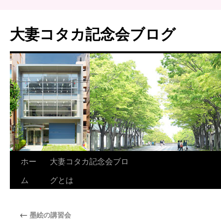
大妻コタカ記念会ブログ
ホー
大妻コタカ記念会ブロ
ム
グとは
←
墨絵の講習会