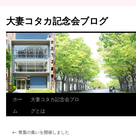
大妻コタカ記念会ブログ
ホー
大妻コタカ記念会ブロ
ム
グとは
←
青葉の集いを開催しました