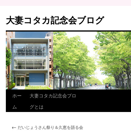
大妻コタカ記念会ブログ
ホー
大妻コタカ記念会ブロ
ム
グとは
←
だいじょうさん祭り＆久恵を語る会