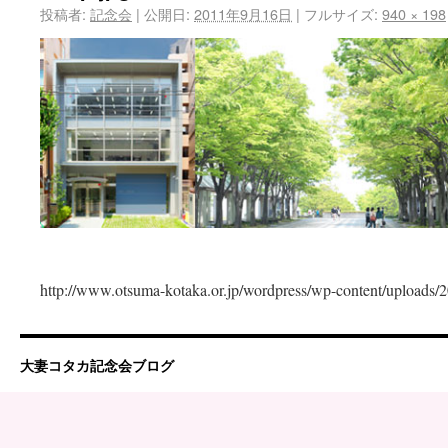
投稿者:
記念会
|
公開日:
2011年9月16日
|
フルサイズ:
940 × 198
http://www.otsuma-kotaka.or.jp/wordpress/wp-content/uploads/2
大妻コタカ記念会ブログ