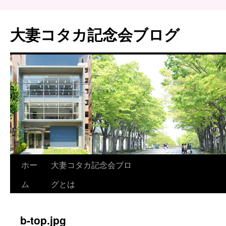
大妻コタカ記念会ブログ
ホー
大妻コタカ記念会ブロ
ム
グとは
b-top.jpg