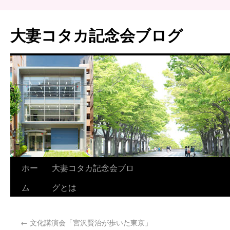
大妻コタカ記念会ブログ
ホー
大妻コタカ記念会ブロ
ム
グとは
←
文化講演会「宮沢賢治が歩いた東京」