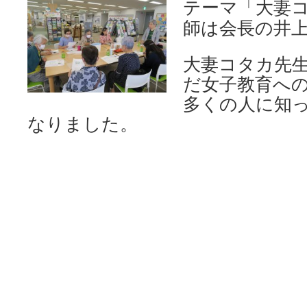
テーマ「大妻
師は会長の井
大妻コタカ先
だ女子教育へ
多くの人に知
なりました。