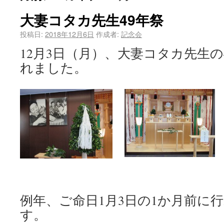
大妻コタカ先生49年祭
投稿日:
2018年12月6日
作成者:
記念会
12月3日（月）、大妻コタカ先生の
れました。
例年、ご命日1月3日の1か月前に
す。