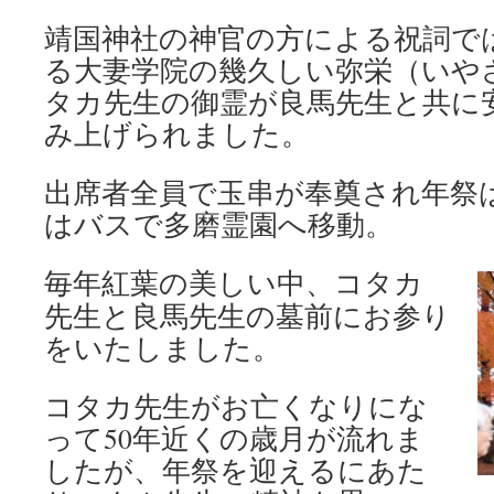
靖国神社の神官の方による祝詞では
る大妻学院の幾久しい弥栄（いや
タカ先生の御霊が良馬先生と共に
み上げられました。
出席者全員で玉串が奉奠され年祭
はバスで多磨霊園へ移動。
毎年紅葉の美しい中、コタカ
先生と良馬先生の墓前にお参り
をいたしました。
コタカ先生がお亡くなりにな
って50年近くの歳月が流れま
したが、年祭を迎えるにあた