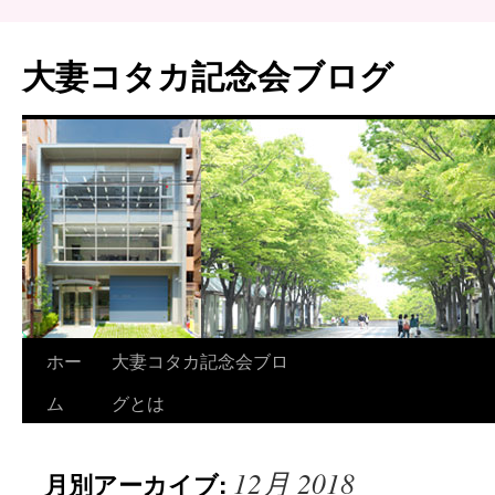
大妻コタカ記念会ブログ
ホー
大妻コタカ記念会ブロ
ム
グとは
12月 2018
月別アーカイブ: