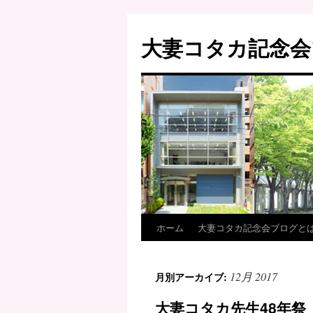
大妻コタカ記念会
ホーム
大妻コタカ記念会ブログと
12月 2017
月別アーカイブ:
大妻コタカ先生48年祭