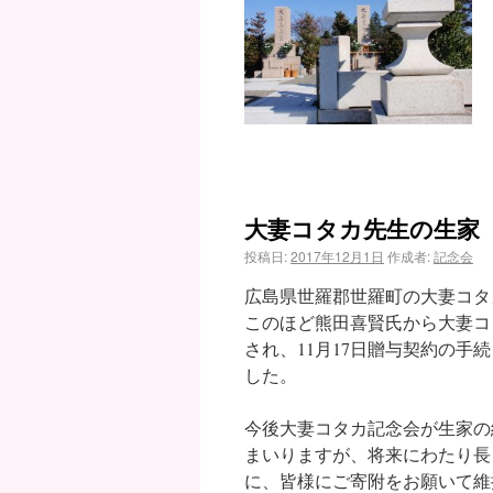
大妻コタカ先生の生家
投稿日:
2017年12月1日
作成者:
記念会
広島県世羅郡世羅町の大妻コタ
このほど熊田喜賢氏から大妻コ
され、11月17日贈与契約の手
した。
今後大妻コタカ記念会が生家の
まいりますが、将来にわたり長
に、皆様にご寄附をお願いて維