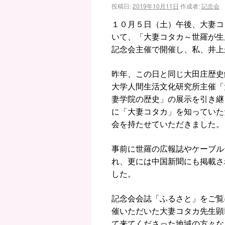
投稿日:
2019年10月11日
作成者:
記念会
１０月５日（土）午後、大妻コ
いて、「大妻コタカ～世羅が生
記念会主催で開催し、私、井上
昨年、この日と同じ大田庄歴史
大学人間生活文化研究所主催「
妻学院の歴史」の展示を引き継
に「大妻コタカ」を知っていた
会を持たせていただきました。
事前に世羅の広報誌やケーブル
れ、更には中国新聞にも掲載さ
した。
記念会会誌「ふるさと」をご覧
催いただいた大妻コタカ先生顕
て来てくださった地域の方々な