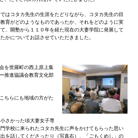
演ではコタカ先生の生涯をたどりながら、コタカ先生の目
す教育がどのようなものであったか、それをどのように実
して、開塾から１１０年を経た現在の大妻学院に発展して
ったかについてお話させていただきました。
会を世羅町の西上原上集
ー推進協議会教育文化部
こちらにも地域の方がた
小さかった頃大妻女子専
門学校に来られたコタカ先生に声をかけてもらった思い
出を話してくださったり（写真右）、「ごもくめし」の