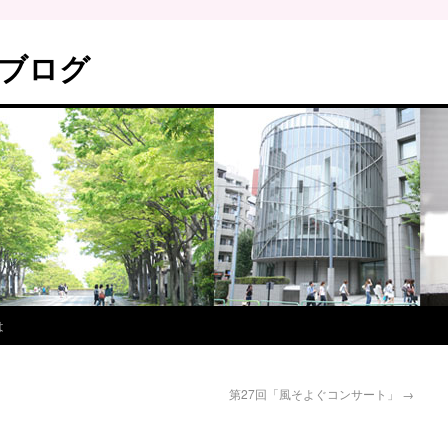
ブログ
は
第27回「風そよぐコンサート」
→