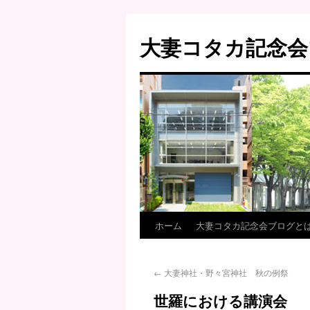
大妻コタカ記念会
ホーム
大妻コタカ記念会ブログと
←
大妻神社・野々宮神社 秋の例祭
世羅における講演会