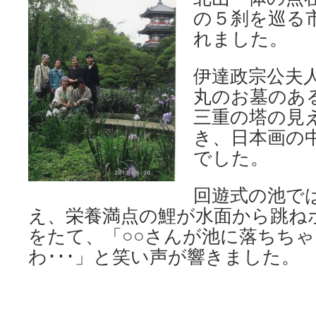
の５刹を巡る
れました。
伊達政宗公夫
丸のお墓のあ
三重の塔の見
き、日本画の
でした。
回遊式の池で
え、栄養満点の鯉が水面から跳ね
をたて、「○○さんが池に落ちち
わ･･･」と笑い声が響きました。