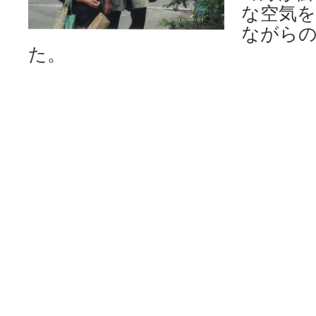
な空気を
ながら
た。