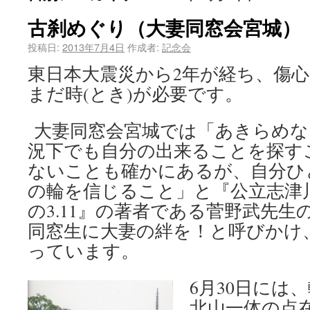
古刹めぐり（大妻同窓会宮城）
投稿日:
2013年7月4日
作成者:
記念会
東日本大震災から2年が経ち、傷
まだ時(とき)が必要です。
大妻同窓会宮城では「あきらめな
況下でも自分の出来ることを探す
ないことも確かにあるが、自分ひ
の輪を信じること」と『公立志津
の3.11』の著者である菅野武先
同窓生に大妻の絆を！と呼びかけ
っています。
6月30日には
北山一体の点