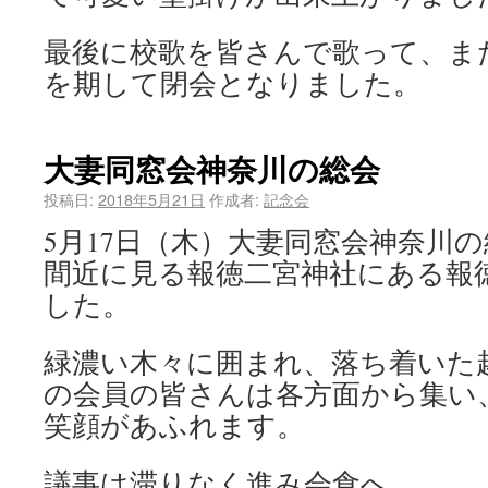
最後に校歌を皆さんで歌って、ま
を期して閉会となりました。
大妻同窓会神奈川の総会
投稿日:
2018年5月21日
作成者:
記念会
5月17日（木）大妻同窓会神奈川
間近に見る報徳二宮神社にある報
した。
緑濃い木々に囲まれ、落ち着いた
の会員の皆さんは各方面から集い
笑顔があふれます。
議事は滞りなく進み会食へ。