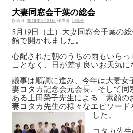
大妻同窓会千葉の総会
投稿日:
2018年5月21日
作成者:
記念会
5月19日（土）大妻同窓会千葉の
館で開かれました。
心配された朝のうちの雨もいらっ
ことなく、日が差す良いお天気に
議事は順調に進み、今年は大妻女
妻コタカ記念会元会長、そして同
ある上田榮子先生による「素顔の
妻コタカ先生の様々なエピソード
した
。
コタカ先生