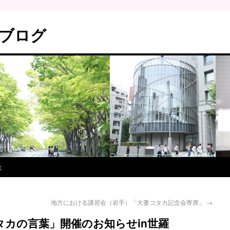
ブログ
は
地方における講習会（岩手）「大妻コタカ記念会寄席」
→
タカの言葉」開催のお知らせin世羅