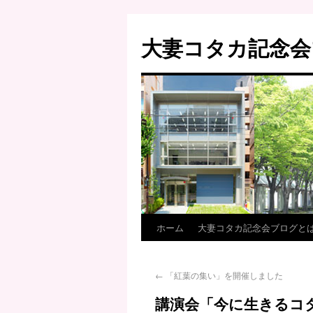
大妻コタカ記念会
ホーム
大妻コタカ記念会ブログと
←
「紅葉の集い」を開催しました
講演会「今に生きるコ