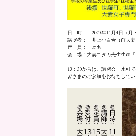
日 時： 2025年11月4日（月・
講演者： 井上小百合（前大妻
定 員： 25名
会 場：大妻コタカ先生生家「
13：30からは、講習会「水引
皆さまのご参加をお待ちしてい