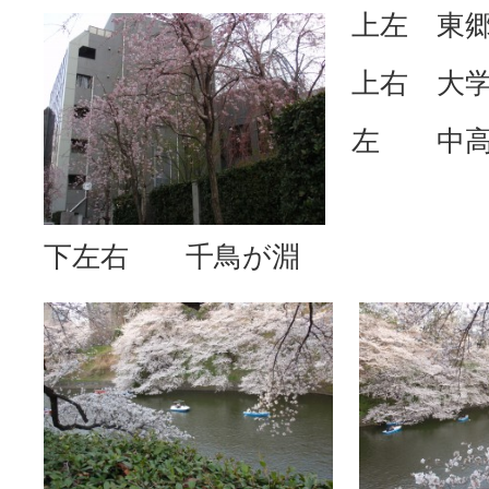
上左 東
上右 大
左 中高
下左右 千鳥が淵