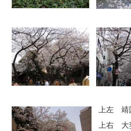
上左 靖
上右 大