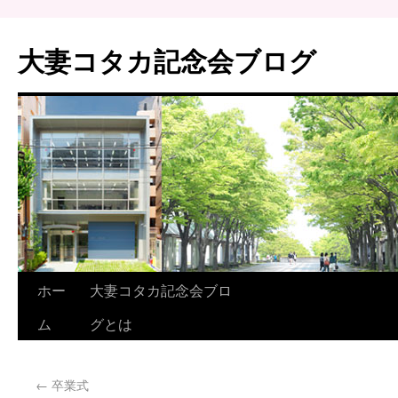
大妻コタカ記念会ブログ
ホー
大妻コタカ記念会ブロ
ム
グとは
←
卒業式