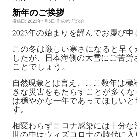
新年のご挨拶
投稿日:
2023年1月5日
作成者:
記念会
2023年の始まりを謹んでお慶び
この冬は厳しい寒さになると早く
したが、日本海側の大雪にご苦労
ことでしょう。
自然現象とは言え、ここ数年は極
きな災害をもたらすことが多くな
は穏やかな一年であってほしいと
す。
相変わらずコロナ感染には十分な
世の中はウィズコロナの時代に入