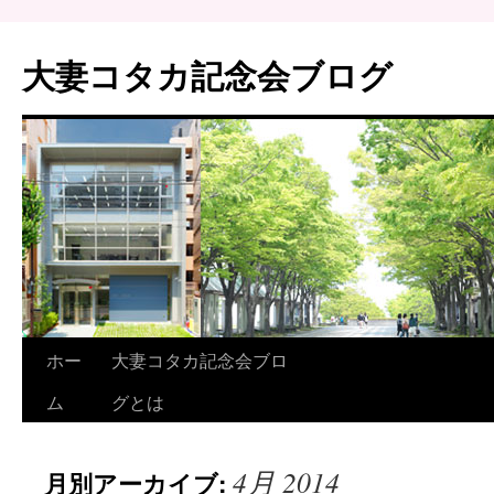
大妻コタカ記念会ブログ
ホー
大妻コタカ記念会ブロ
ム
グとは
4月 2014
月別アーカイブ: