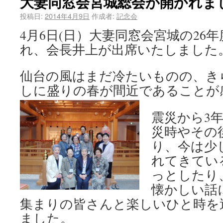
大妻同窓会宮城総会が開かれま
投稿日:
2014年4月9日
作成者:
記念会
4月6日(日）大妻同窓会宮城の26
れ、会長井上が出席いたしました
仙台の風はまだ冷たいものの、き
しに盛りの春が間近であることが
震災から3
災時やその
り、今は少
れてきてい
っとしたり
懐かしい話
集まりの皆さんと楽しいひと時を
ました。