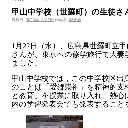
甲山中学校（世羅町）の生徒さ
投稿日:
2020年1月25日
作成者:
記念会
1
月
22
日（水）、広島県世羅町立甲
さんが、東京への修学旅行で大妻
ました。
甲山中学校では，この中学校区出
の
ことば「愛郷崇祖」を精神的支
と教育」を授業に取り入れ、熱心
内の学習発表会でも発表すること