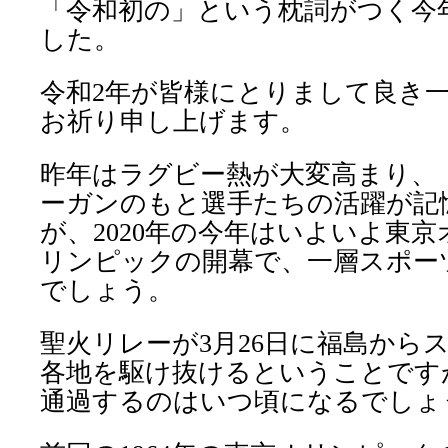
「令和初の」という枕詞がつく今
した。
令和
2
年が皆様にとりまして良き
お祈り申し上げます。
昨年はラグビー熱が大変高まり、
ーガンのもと選手たちの活躍が記
が、
2020
年の今年はいよいよ東京
リンピックの開幕で、一層スポー
でしょう。
聖火リレーが
3
月
26
日に福島から
各地を駆け抜けるということです
通過するのはいつ頃になるでしょ