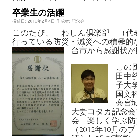
卒業生の活躍
投稿日:
2016年2月4日
作成者:
記念会
このたび、「わしん倶楽部」（代
行っている防災・減災への積極的
台
市から感謝状が
この
田中
子大
国文
会宮
大妻コタカ記念会
会「楽しく学ぶ防
（2012年10月