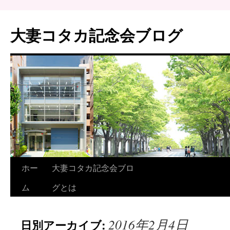
大妻コタカ記念会ブログ
ホー
大妻コタカ記念会ブロ
ム
グとは
2016年2月4日
日別アーカイブ: