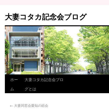
大妻コタカ記念会ブログ
ホー
大妻コタカ記念会ブロ
ム
グとは
←
大妻同窓会愛知の総会