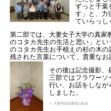
ずっと千葉
す」と、力
ていらっし
第二部では、大妻女子大学の真家
のコタカ先生の生活と思い」とい
のコタカ先生お手植えの杉の木の
残された言葉について、貴重なお
その後は記念撮影、
三部ではフラワーソ
行い、お話をしなが
しました。
←
大妻同窓会愛知の総会