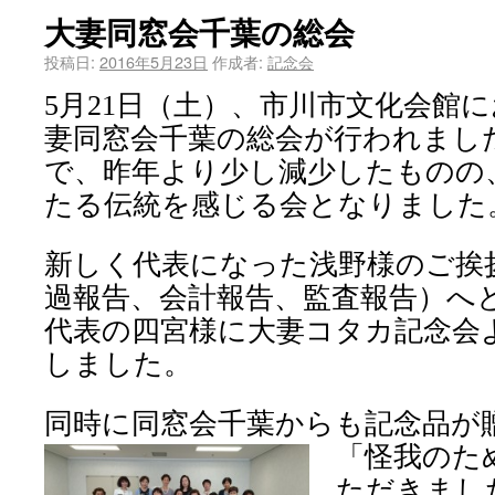
大妻同窓会千葉の総会
投稿日:
2016年5月23日
作成者:
記念会
月
日（土）、市川市文化会館に
5
21
妻同窓会千葉の総会が行われまし
で、昨年より少し減少したものの
たる伝統を感じる会となりました
新しく代表になった浅野様のご挨
過報告、会計報告、監査報告）へ
代表の四宮様に大妻コタカ記念会
しました。
同時に同窓会千葉からも記念品が
「怪我のた
ただきまし