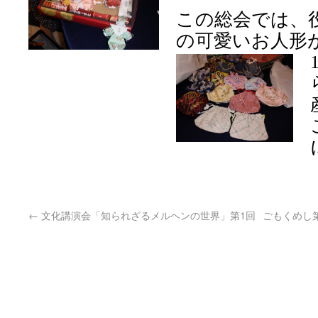
この総会では、
の可愛いお人形
←
文化講演会「知られざるメルヘンの世界」第1回
ごもくめし