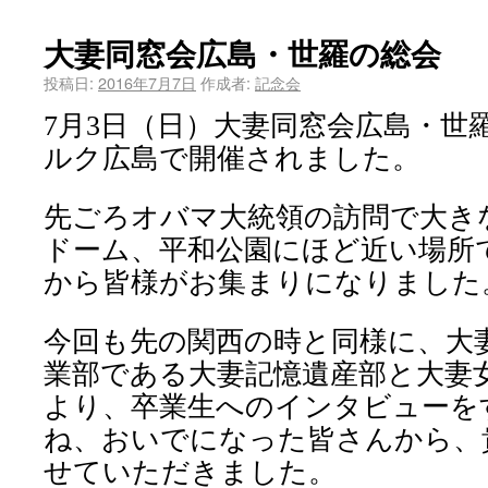
大妻同窓会広島・世羅の総会
投稿日:
2016年7月7日
作成者:
記念会
月
日（日）大妻同窓会広島・世
7
3
ルク広島で開催されました。
先ごろオバマ大統領の訪問で大き
ドーム、平和公園にほど近い場所
から皆様がお集まりになりました
今回も先の関西の時と同様に、大
業部である大妻記憶遺産部と大妻
より、卒業生へのインタビューを
ね、おいでになった皆さんから、
せていただきました。