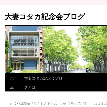
大妻コタカ記念会ブログ
ホー
大妻コタカ記念会ブロ
ム
グとは
←
文化講演会「知られざるメルヘンの世界」第1回
ごもくめし