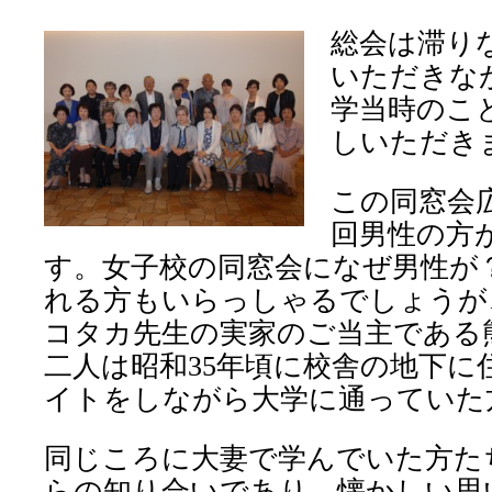
総会は滞り
いただきな
学当時のこ
しいただき
この同窓会
回男性の方
す。女子校の同窓会になぜ男性が
れる方もいらっしゃるでしょうが
コタカ先生の実家のご当主である
二人は昭和
年頃に校舎の地下に
35
イトをしながら大学に通っていた
同じころに大妻で学んでいた方た
らの知り合いであり、懐かしい思