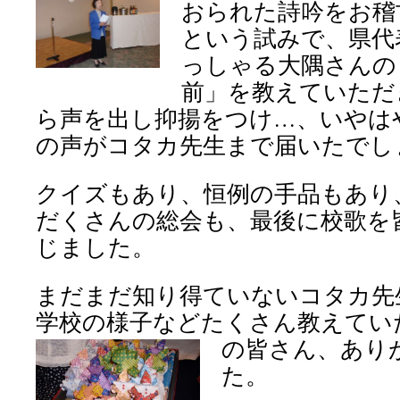
おられた詩吟をお稽
という試みで、県代
っしゃる大隅さんの
前」を教えていただ
ら声を出し抑揚をつけ…、いやは
の声がコタカ先生まで届いたでし
クイズもあり、恒例の手品もあり
だくさんの総会も、最後に校歌を
じました。
まだまだ知り得ていないコタカ先
学校の様子などたくさん教えてい
の皆さん、
あり
た。