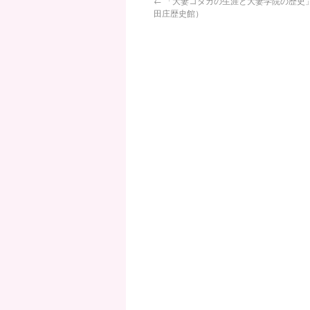
←
「大妻コタカの生涯と大妻学院の歴史
田庄歴史館）