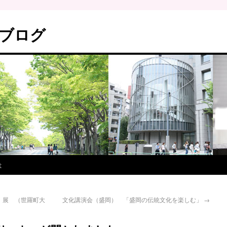
ブログ
は
」展 （世羅町大
文化講演会（盛岡） 「盛岡の伝統文化を楽しむ」
→