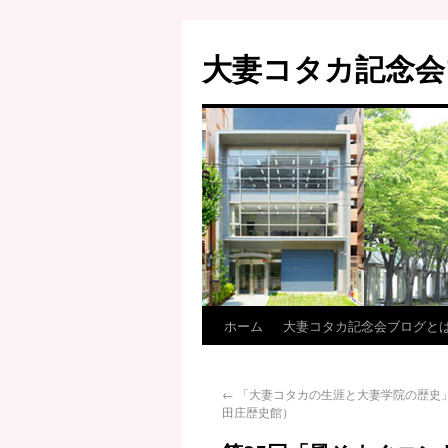
大妻コタカ記念会
ホーム
大妻コタカ記念会ブログと
←
「大妻コタカの生涯と大妻学院の歴史
田庄歴史館）