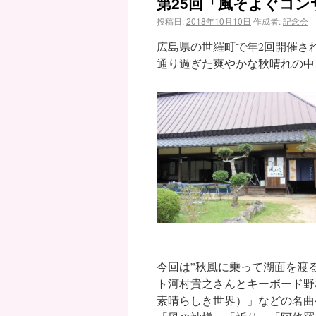
第25回「風そよぐコ
投稿日:
2018年10月10日
作成者:
記念会
広島県の世羅町で年2回開催さ
通り過ぎた爽やかな秋晴れの中
今回は”秋風に乗って湖面を渡
ト河村貴之さんとキーボード野村彰浩さ
素晴らしき世界）」などの名曲