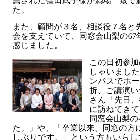
薦された窪田武子様が満場一致で
た。
また、顧問が３名、相談役７名と
会を支えていて、同窓会山梨の
67
感じました。
この日初参加
しゃいました
ンパスでホー
折、ご講演い
さん「先日、
に訪ねてきて
同窓会山梨の
た。」や、「卒業以来、同窓の方
しぶりです。」という方もいらし