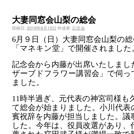
大妻同窓会山梨の総会
投稿日:
2019年6月15日
作成者:
記念会
6
月９日（日）大妻同窓会山梨の総
「マネキン堂」で開催されました
記念会から内藤が出席いたしまし
ザーブドフラワー講習会」で伺っ
ました。
11
時半過ぎ、元代表の神宮司様も
て総会が始まりました。小川代表
賓祝辞を内藤が担当しました。議
した。今年は、役員改選があり、