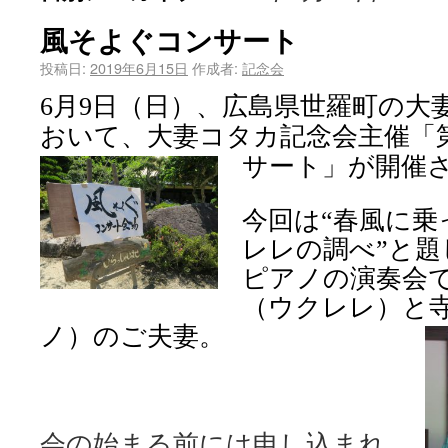
風そよぐコンサート
投稿日:
2019年6月15日
作成者:
記念会
6
月
9
日（日）、広島県世羅町の大
おいて、大妻コタカ記念会主催「
サート」が開催
今回は“春風に乗
レレの調べ”と
ピアノの演奏会
（ウクレレ）と
ノ）のご夫妻。
会の始まる前には申し込まれ