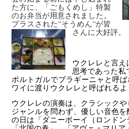
た方に、「ごもくめし」特製
のお弁当が用意されました。
プラスされた”そうめん”が皆
さんに大好評。
ウクレレと言え
思考であった私
ポルトガルでブラギーニャと呼ば
ワイに渡りウクレレと呼ばれるよ
ウクレレの演奏は、クラシックや
ジャンルを問わず、優しい音色を
の日は「ダニーボーイ（ロンドン
「北国の春」、「アヴェ・マリア