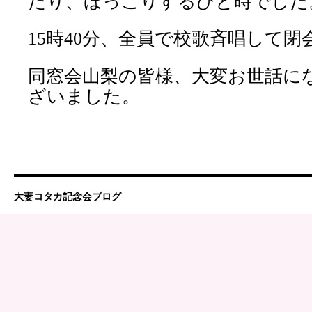
たり、ほっこりするひと時でした
15
時
40
分、全員で校歌斉唱して閉
同窓会山梨の皆様、大変お世話に
ざいました。
大妻コタカ記念会ブログ