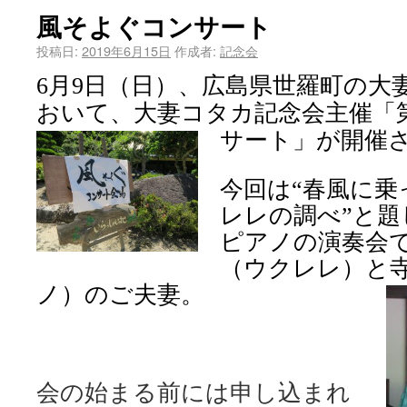
風そよぐコンサート
投稿日:
2019年6月15日
作成者:
記念会
6
月
9
日（日）、広島県世羅町の大
おいて、大妻コタカ記念会主催「
サート」が開催
今回は“春風に乗
レレの調べ”と
ピアノの演奏会
（ウクレレ）と
ノ）のご夫妻。
会の始まる前には申し込まれ