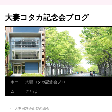
大妻コタカ記念会ブログ
ホー
大妻コタカ記念会ブロ
ム
グとは
←
大妻同窓会山梨の総会